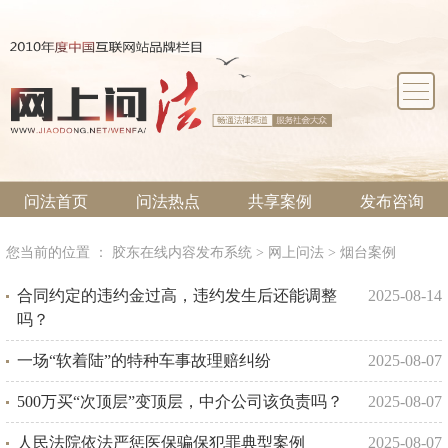
问法首页
问法热点
共享案例
发布咨询
案件委托
法律文书
法律援助
推荐律所
爱心律师
司法动态
您当前的位置 ：
胶东在线内容发布系统
>
网上问法
>
烟台案例
合同约定的违约金过高，违约发生后还能调整
2025-08-14
吗？
一场“软着陆”的特种车事故理赔纠纷
2025-08-07
500万买“次顶层”变顶层，中介公司该负责吗？
2025-08-07
人民法院依法严惩医保骗保犯罪典型案例
2025-08-07