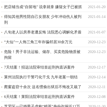
把店铺当成“自留地” 说拿就拿 嫌疑女子已被抓
2021-01-20
得知其他男性陪自己女朋友 少年冲动伤人被判
2021-01-14
刑
八旬老人以房养老遭反悔 法院悉心调解化矛盾
2021-01-07
“大仙”一人饰三角三年诈骗邻居30余万元
2020-12-23
危险！男子非法运输、储存、买卖危险物质被
2020-12-23
拘留
7天结案！招远法院审结首起刑拘直诉案件
2020-12-17
莱州法院执行干警巧化干戈 九年老案一朝结
2020-12-14
爬窗盗窃十余次 这名惯偷出狱后不悔改又栽了
2020-12-11
6天结案！莱阳法院审结首起刑拘直诉案件
2020-12-08
芝罘区一已婚男子虚构“精英”身份诈骗近12万
2020-11-30