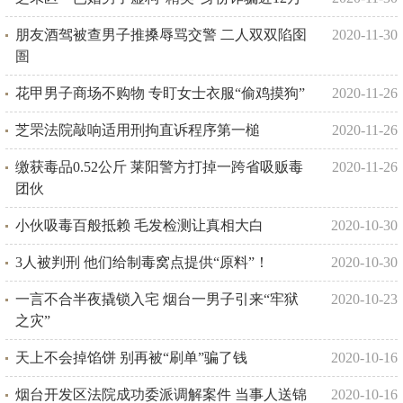
朋友酒驾被查男子推搡辱骂交警 二人双双陷囹
2020-11-30
圄
花甲男子商场不购物 专盯女士衣服“偷鸡摸狗”
2020-11-26
芝罘法院敲响适用刑拘直诉程序第一槌
2020-11-26
缴获毒品0.52公斤 莱阳警方打掉一跨省吸贩毒
2020-11-26
团伙
小伙吸毒百般抵赖 毛发检测让真相大白
2020-10-30
3人被判刑 他们给制毒窝点提供“原料”！
2020-10-30
一言不合半夜撬锁入宅 烟台一男子引来“牢狱
2020-10-23
之灾”
天上不会掉馅饼 别再被“刷单”骗了钱
2020-10-16
烟台开发区法院成功委派调解案件 当事人送锦
2020-10-16