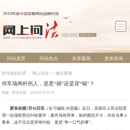
问法首页
问法热点
共享案例
发布咨询
案件委托
法律文书
法律援助
推荐律所
爱心律师
司法动态
您当前的位置 ：
网上问法
>>
烟台案例
停车场闸杆伤人，是惹“祸”还是背“锅”？
来源：胶东在线
2025/07/16 15:25
胶东在线7月16日讯
（实习编辑 向思颖）近日，高新区人民法院受
理一起侵权责任纠纷案件，案件虽然简单，标的额也不大，但在当事人
看来，这不仅仅是简单纠纷，更是“争一口气的事”。