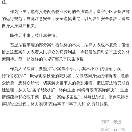
任。
作为业主，也有义务配合物业公司的合法管理，遵守小区设备设施
的运行规范，自觉注意安全，安全谨慎通过，以免发生安全事故，造成
自身人身财产损失。
民生无小事，枝叶总关情。
基层法官审理的部分案件看似标的不大，法律关系也不复杂，但恰
恰是这些案件关系着人民群众的切身利益，承载着他们对公平正义的朴
素期待。每一起这样的“小案”都关乎民生冷暖。
作为人民法官，要坚持“小案事不小，小案不小办”的理念，践
行“如我在诉”，既做明察秋毫的裁判者，又做感同身受的倾听者，急群
众所急、想群众所想，切实解决当事人的急愁难盼。把法言法语变成百
姓道理，从关注“案子结没结”，转向注重“纠纷有没有实际解决”，注重
情感疏导和心理干预，防止“一案结多案生”，将释法说理、服判息诉贯
穿诉讼全过程，努力实现“案结事了”“事了人和”的良好效果。
初审：张婕
复审：石一鸣