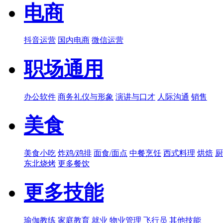
电商
抖音运营
国内电商
微信运营
职场通用
办公软件
商务礼仪与形象
演讲与口才
人际沟通
销售
美食
美食小吃
炸鸡/鸡排
面食/面点
中餐烹饪
西式料理
烘焙
厨
东北烧烤
更多餐饮
更多技能
瑜伽教练
家庭教育
就业
物业管理
飞行员
其他技能