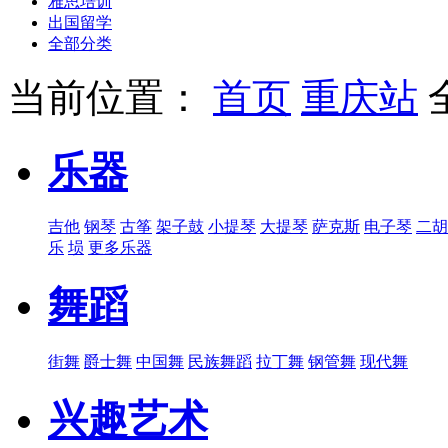
雅思培训
出国留学
全部分类
当前位置：
首页
重庆站
乐器
吉他
钢琴
古筝
架子鼓
小提琴
大提琴
萨克斯
电子琴
二胡
乐
埙
更多乐器
舞蹈
街舞
爵士舞
中国舞
民族舞蹈
拉丁舞
钢管舞
现代舞
兴趣艺术