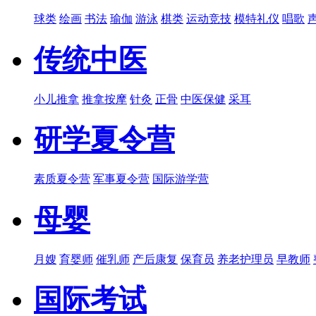
球类
绘画
书法
瑜伽
游泳
棋类
运动竞技
模特礼仪
唱歌
传统中医
小儿推拿
推拿按摩
针灸
正骨
中医保健
采耳
研学夏令营
素质夏令营
军事夏令营
国际游学营
母婴
月嫂
育婴师
催乳师
产后康复
保育员
养老护理员
早教师
国际考试