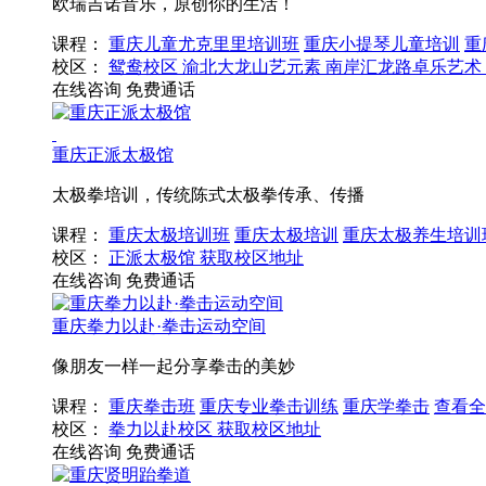
欧瑞吉诺音乐，原创你的生活！
课程：
重庆儿童尤克里里培训班
重庆小提琴儿童培训
重
校区：
鸳鸯校区
渝北大龙山艺元素
南岸汇龙路卓乐艺术
在线咨询
免费通话
重庆正派太极馆
太极拳培训，传统陈式太极拳传承、传播
课程：
重庆太极培训班
重庆太极培训
重庆太极养生培训
校区：
正派太极馆
获取校区地址
在线咨询
免费通话
重庆拳力以赴·拳击运动空间
像朋友一样一起分享拳击的美妙
课程：
重庆拳击班
重庆专业拳击训练
重庆学拳击
查看全
校区：
拳力以赴校区
获取校区地址
在线咨询
免费通话