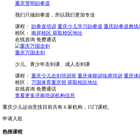
重庆贤明跆拳道
我们只做跆拳道，所以我们更加专业
课程：
跆拳道培训
重庆少儿学习跆拳道
重庆跆拳道教练
校区：
南岸校区
获取校区地址
在线咨询
免费通话
重庆万国击剑
少儿、青少年击剑课、成人击剑课
课程：
重庆少儿击剑培训班
重庆体能训练师培训
重庆体
校区：
万国体育重庆馆
获取校区地址
在线咨询
免费通话
查看更多
济南
培训机构信息
重庆少儿运动竞技目前共有
6
家机构，
15
门课程。
申请入驻
热推课程