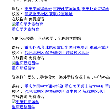
课程：
重庆美国留学班
重庆赴英国留学
重庆赴香港留学
校区：
领思重庆校区
获取校区地址
在线咨询
免费通话
重庆学为贵教育
VIP小班授课，互动教学，全程教学跟踪
课程：
重庆外语培训雅思
重庆出国雅思培训
雅思班重庆
校区：
沙坪坝校区
解放碑校区
获取校区地址
在线咨询
免费通话
重庆新通留学
资深顾问团队，规模强大，海外学校资源丰富，申请率高
课程：
重庆美国中学课程培训
重庆美国硕士留学中介
重
校区：
沙坪坝校区
解放碑校区
渝中校区
获取校区地址
在线咨询
免费通话
重庆启德留学