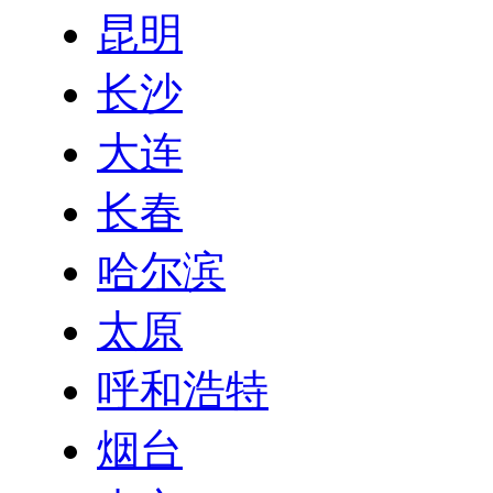
昆明
长沙
大连
长春
哈尔滨
太原
呼和浩特
烟台