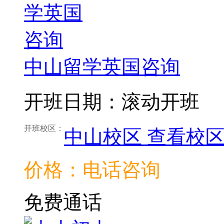
中山留学英国咨询
开班日期：滚动开班
开班校区：
中山校区
查看校
价格：电话咨询
免费通话