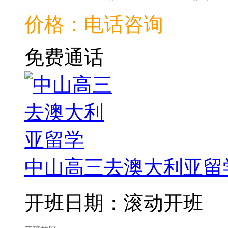
价格：电话咨询
免费通话
中山高三去澳大利亚留
开班日期：滚动开班