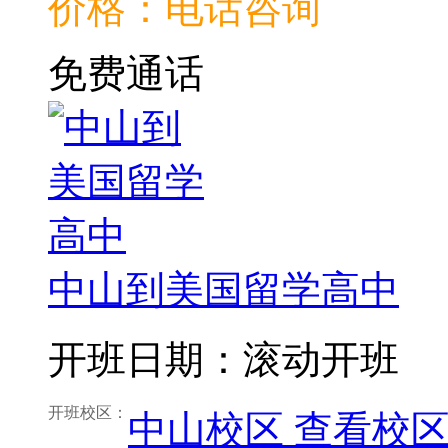
价格：电话咨询
免费通话
中山到美国留学高中
开班日期：滚动开班
开班校区：
中山校区
查看校