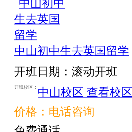
中山初中生去英国留学
开班日期：滚动开班
开班校区：
中山校区
查看校
价格：电话咨询
免费通话