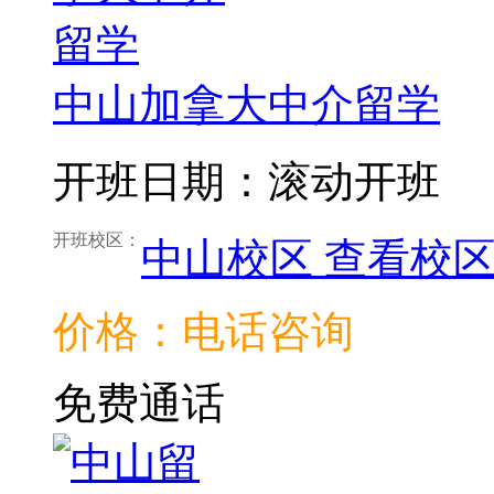
中山加拿大中介留学
开班日期：滚动开班
开班校区：
中山校区
查看校
价格：电话咨询
免费通话