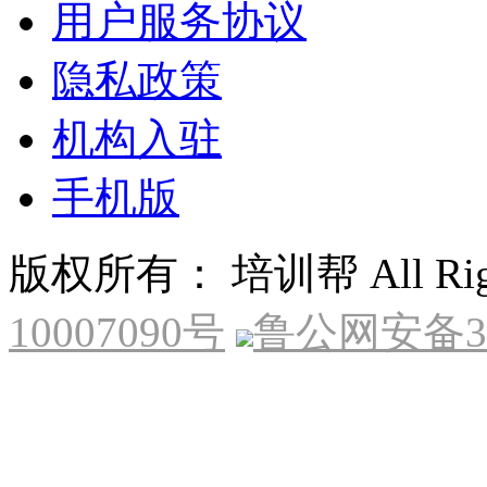
用户服务协议
隐私政策
机构入驻
手机版
版权所有： 培训帮 All Right
10007090号
鲁公网安备370