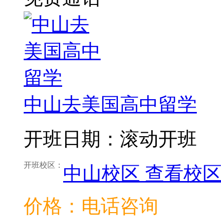
中山去美国高中留学
开班日期：滚动开班
开班校区：
中山校区
查看校
价格：电话咨询