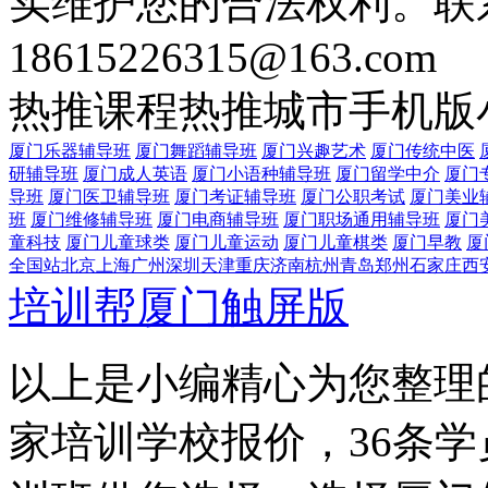
实维护您的合法权利。联
18615226315@163.com
热推课程
热推城市
手机版
厦门乐器辅导班
厦门舞蹈辅导班
厦门兴趣艺术
厦门传统中医
研辅导班
厦门成人英语
厦门小语种辅导班
厦门留学中介
厦门
导班
厦门医卫辅导班
厦门考证辅导班
厦门公职考试
厦门美业
班
厦门维修辅导班
厦门电商辅导班
厦门职场通用辅导班
厦门
童科技
厦门儿童球类
厦门儿童运动
厦门儿童棋类
厦门早教
厦
全国站
北京
上海
广州
深圳
天津
重庆
济南
杭州
青岛
郑州
石家庄
西
培训帮厦门触屏版
以上是小编精心为您整理的
家培训学校报价，36条