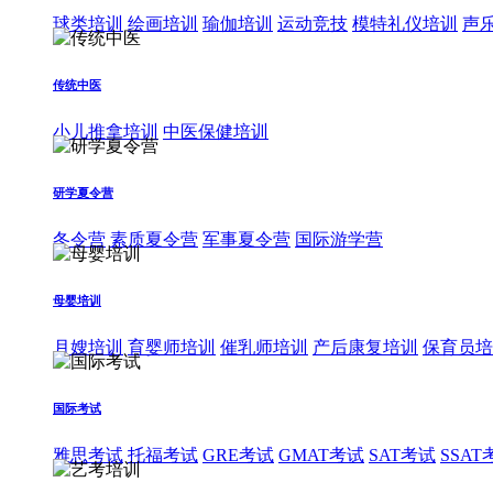
球类培训
绘画培训
瑜伽培训
运动竞技
模特礼仪培训
声
传统中医
小儿推拿培训
中医保健培训
研学夏令营
冬令营
素质夏令营
军事夏令营
国际游学营
母婴培训
月嫂培训
育婴师培训
催乳师培训
产后康复培训
保育员培
国际考试
雅思考试
托福考试
GRE考试
GMAT考试
SAT考试
SSAT