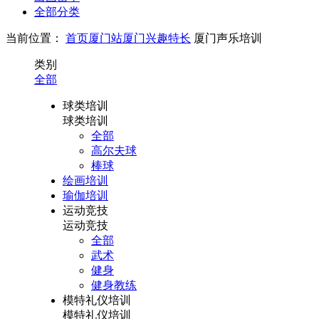
全部分类
当前位置：
首页
厦门站
厦门兴趣特长
厦门声乐培训
类别
全部
球类培训
球类培训
全部
高尔夫球
棒球
绘画培训
瑜伽培训
运动竞技
运动竞技
全部
武术
健身
健身教练
模特礼仪培训
模特礼仪培训