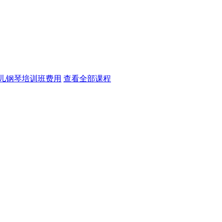
儿钢琴培训班费用
查看全部课程