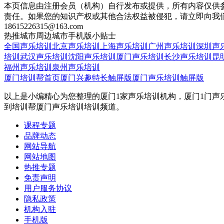
本页信息由注册会员（机构）自行发布或提供，所有内容仅供
责任。如果您的知识产权或其他合法权益被侵犯，请立即向我
18615226315@163.com
热推城市
周边城市
手机版
小贴士
全国声乐培训
北京声乐培训
上海声乐培训
广州声乐培训
深圳声
培训
武汉声乐培训
沈阳声乐培训
厦门声乐培训
长沙声乐培训
昆
福州声乐培训
泉州声乐培训
厦门培训帮首页
厦门兴趣特长触屏版
厦门声乐培训触屏版
以上是小编精心为您整理的厦门1家声乐培训机构，厦门1门声
到培训帮厦门声乐培训培训频道。
课程专题
品牌动态
网站导航
网站地图
热推专题
免责声明
用户服务协议
隐私政策
机构入驻
手机版