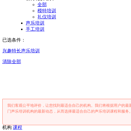
全部
模特培训
礼仪培训
声乐培训
手工培训
已选条件：
兴趣特长
声乐培训
清除全部
厦门声乐培训
我们客观公平地评价，让您找到最适合自己的机构。我们将根据用户的最
门声乐培训机构的最新动态，从而选择最适合自己的声乐培训课程和服务
机构
课程