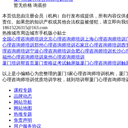
暂无价格
询底价
本页信息由注册会员（机构）自行发布或提供，所有内容仅供
责任。如果您的知识产权或其他合法权益被侵犯，请立即向我
18615226315@163.com
热推城市
周边城市
手机版
小贴士
全国心理咨询师培训
北京心理咨询师培训
上海心理咨询师培训
心理咨询师培训
郑州心理咨询师培训
石家庄心理咨询师培训
西
理咨询师培训
宁波心理咨询师培训
合肥心理咨询师培训
长沙心
福州心理咨询师培训
泉州心理咨询师培训
厦门培训帮首页
厦门资格证考试触屏版
厦门心理咨询师培训触
以上是小编精心为您整理的厦门3家心理咨询师培训机构，厦门
心理咨询师培训优质培训学校，就到培训帮厦门心理咨询师培
课程专题
品牌动态
网站导航
网站地图
热推专题
免责声明
用户服务协议