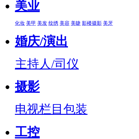
美业
化妆
美甲
美发
纹绣
美容
美睫
影楼摄影
美牙
婚庆/演出
主持人/司仪
摄影
电视栏目包装
工控