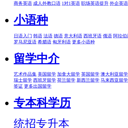
商务英语
成人外教口语
1对1英语
职场英语提升
外企英语
小语种
日语入门
韩语
法语
德语
意大利语
西班牙语
俄语
阿拉伯
罗马尼亚语
希腊语
匈牙利语
更多小语种
留学中介
艺术作品集
美国留学
加拿大留学
英国留学
澳大利亚留学
瑞士留学
西班牙留学
荷兰留学
新西兰留学
马来西亚留学
签证
更多出国留学
专本科学历
统招专升本