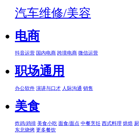
汽车维修/美容
电商
抖音运营
国内电商
跨境电商
微信运营
职场通用
办公软件
演讲与口才
人际沟通
销售
美食
炸鸡/鸡排
美食小吃
面食/面点
中餐烹饪
西式料理
烘焙
厨
东北烧烤
更多餐饮