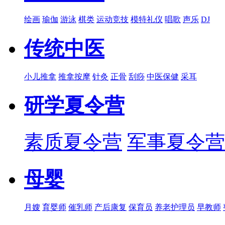
绘画
瑜伽
游泳
棋类
运动竞技
模特礼仪
唱歌
声乐
DJ
传统中医
小儿推拿
推拿按摩
针灸
正骨
刮痧
中医保健
采耳
研学夏令营
素质夏令营
军事夏令营
母婴
月嫂
育婴师
催乳师
产后康复
保育员
养老护理员
早教师