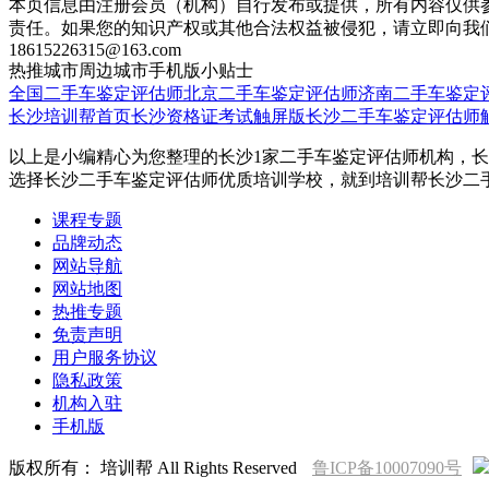
本页信息由注册会员（机构）自行发布或提供，所有内容仅供
责任。如果您的知识产权或其他合法权益被侵犯，请立即向我
18615226315@163.com
热推城市
周边城市
手机版
小贴士
全国二手车鉴定评估师
北京二手车鉴定评估师
济南二手车鉴定
长沙培训帮首页
长沙资格证考试触屏版
长沙二手车鉴定评估师
以上是小编精心为您整理的长沙1家二手车鉴定评估师机构，长
选择长沙二手车鉴定评估师优质培训学校，就到培训帮长沙二
课程专题
品牌动态
网站导航
网站地图
热推专题
免责声明
用户服务协议
隐私政策
机构入驻
手机版
版权所有： 培训帮 All Rights Reserved
鲁ICP备10007090号