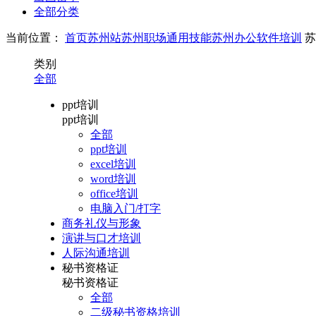
全部分类
当前位置：
首页
苏州站
苏州职场通用技能
苏州办公软件培训
苏
类别
全部
ppt培训
ppt培训
全部
ppt培训
excel培训
word培训
office培训
电脑入门/打字
商务礼仪与形象
演讲与口才培训
人际沟通培训
秘书资格证
秘书资格证
全部
二级秘书资格培训