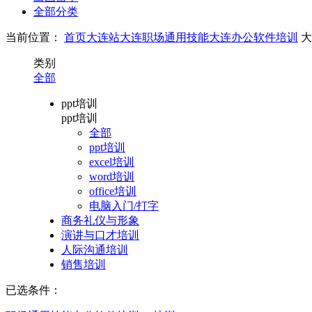
全部分类
当前位置：
首页
大连站
大连职场通用技能
大连办公软件培训
大
类别
全部
ppt培训
ppt培训
全部
ppt培训
excel培训
word培训
office培训
电脑入门/打字
商务礼仪与形象
演讲与口才培训
人际沟通培训
销售培训
已选条件：