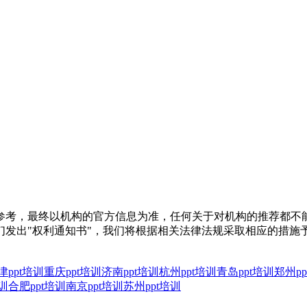
参考，最终以机构的官方信息为准，任何关于对机构的推荐都不
们发出"权利通知书"，我们将根据相关法律法规采取相应的措施
津ppt培训
重庆ppt培训
济南ppt培训
杭州ppt培训
青岛ppt培训
郑州pp
训
合肥ppt培训
南京ppt培训
苏州ppt培训