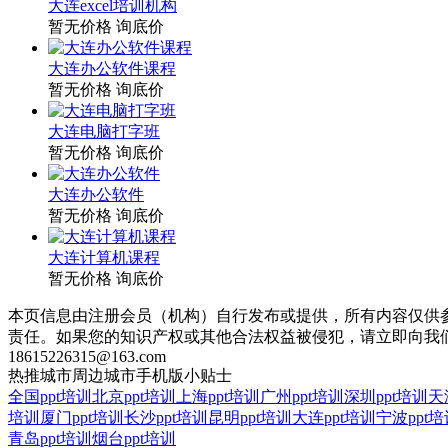
大连excel培训机构
暂无价格
询底价
大连办公软件课程
暂无价格
询底价
大连电脑打字班
暂无价格
询底价
大连办公软件
暂无价格
询底价
大连计算机课程
暂无价格
询底价
本页信息由注册会员（机构）自行发布或提供，所有内容仅供
责任。如果您的知识产权或其他合法权益被侵犯，请立即向我
18615226315@163.com
热推城市
周边城市
手机版
小贴士
全国ppt培训
北京ppt培训
上海ppt培训
广州ppt培训
深圳ppt培训
天
培训
厦门ppt培训
长沙ppt培训
昆明ppt培训
大连ppt培训
宁波ppt培
青岛ppt培训
烟台ppt培训