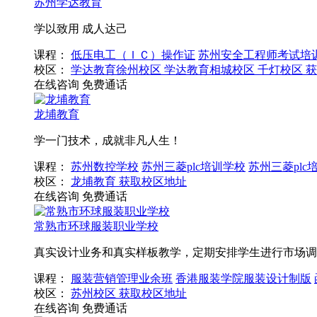
苏州学达教育
学以致用 成人达己
课程：
低压电工（ＩＣ）操作证
苏州安全工程师考试培
校区：
学达教育徐州校区
学达教育相城校区
千灯校区
获
在线咨询
免费通话
龙埔教育
学一门技术，成就非凡人生！
课程：
苏州数控学校
苏州三菱plc培训学校
苏州三菱plc
校区：
龙埔教育
获取校区地址
在线咨询
免费通话
常熟市环球服装职业学校
真实设计业务和真实样板教学，定期安排学生进行市场调
课程：
服装营销管理业余班
香港服装学院服装设计制版
校区：
苏州校区
获取校区地址
在线咨询
免费通话