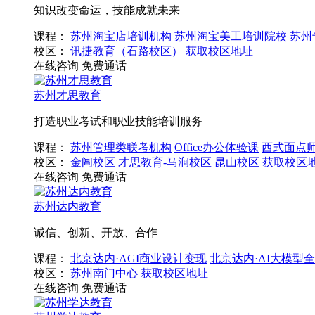
知识改变命运，技能成就未来
课程：
苏州淘宝店培训机构
苏州淘宝美工培训院校
苏州
校区：
讯捷教育（石路校区）
获取校区地址
在线咨询
免费通话
苏州才思教育
打造职业考试和职业技能培训服务
课程：
苏州管理类联考机构
Office办公体验课
西式面点
校区：
金阊校区
才思教育-马涧校区
昆山校区
获取校区
在线咨询
免费通话
苏州达内教育
诚信、创新、开放、合作
课程：
北京达内·AGI商业设计变现
北京达内·AI大模型
校区：
苏州南门中心
获取校区地址
在线咨询
免费通话