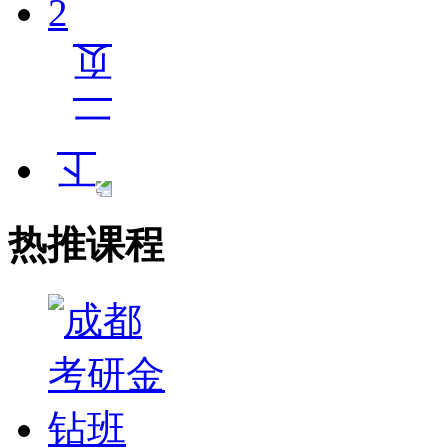
2
热推课程