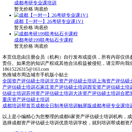
成都考研专业课培训
暂无价格
询底价
成都【一对一】26考研专业课1V1
暂无价格
询底价
成都考研199联考钻石卡课程
暂无价格
询底价
本页信息由注册会员（机构）自行发布或提供，所有内容仅供
责任。如果您的知识产权或其他合法权益被侵犯，请立即向我
18615226315@163.com
热推城市
周边城市
手机版
小贴士
全国资产评估硕士培训
北京资产评估硕士培训
上海资产评估硕
产评估硕士培训
石家庄资产评估硕士培训
西安资产评估硕士培
估硕士培训
苏州资产评估硕士培训
大连资产评估硕士培训
合肥
重庆资产评估硕士培训
成都培训帮首页
成都全日制考研培训触屏版
成都考研专业课培
以上是小编精心为您整理的成都6家资产评估硕士培训机构，成
选择成都资产评估硕士培训优质培训学校，就到培训帮成都资