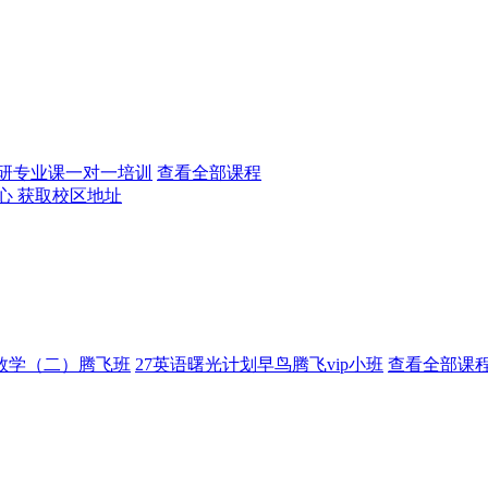
研专业课一对一培训
查看全部课程
心
获取校区地址
数学（二）腾飞班
27英语曙光计划早鸟腾飞vip小班
查看全部课