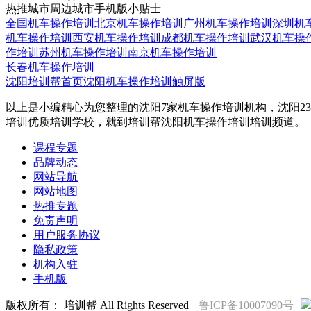
热推城市
周边城市
手机版
小贴士
全国机车操作培训
北京机车操作培训
广州机车操作培训
深圳机
机车操作培训
西安机车操作培训
成都机车操作培训
武汉机车操
作培训
苏州机车操作培训
南京机车操作培训
长春机车操作培训
沈阳培训帮首页
沈阳机车操作培训触屏版
以上是小编精心为您整理的沈阳7家机车操作培训机构，沈阳2
培训优质培训学校，就到培训帮沈阳机车操作培训培训频道。
课程专题
品牌动态
网站导航
网站地图
热推专题
免责声明
用户服务协议
隐私政策
机构入驻
手机版
版权所有： 培训帮 All Rights Reserved
鲁ICP备10007090号