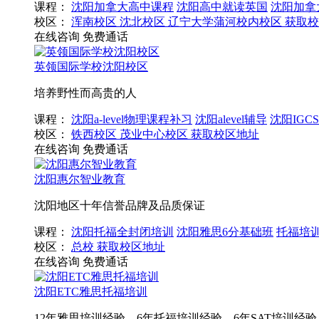
课程：
沈阳加拿大高中课程
沈阳高中就读英国
沈阳加拿
校区：
浑南校区
沈北校区
辽宁大学蒲河校内校区
获取校
在线咨询
免费通话
英领国际学校沈阳校区
培养野性而高贵的人
课程：
沈阳a-level物理课程补习
沈阳alevel辅导
沈阳IGC
校区：
铁西校区
茂业中心校区
获取校区地址
在线咨询
免费通话
沈阳惠尔智业教育
沈阳地区十年信誉品牌及品质保证
课程：
沈阳托福全封闭培训
沈阳雅思6分基础班
托福培
校区：
总校
获取校区地址
在线咨询
免费通话
沈阳ETC雅思托福培训
12年雅思培训经验、6年托福培训经验、6年SAT培训经验