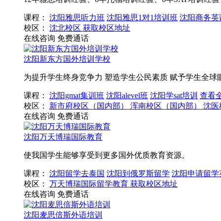
课程：
沈阳雅思听力班
沈阳雅思1对1培训班
沈阳商务英
校区：
沈北校区
获取校区地址
在线咨询
免费通话
沈阳新东方国外培训学校
为提升学生终身竞争力 塑造学生公民素质 赋予学生全球
课程：
沈阳gmat集训班
沈阳alevel班
沈阳学sat培训
查看
校区：
新市府校区（国内部）
浑南校区（国内部）
沈医
在线咨询
免费通话
沈阳万天博瑞国际教育
使我国学生能够享受到更多国外优质教育资源。
课程：
沈阳留学去泰国
沈阳到俄罗斯留学
沈阳申请留学
校区：
万天博瑞国际留学教育
获取校区地址
在线咨询
免费通话
沈阳麦思倍斯外语培训