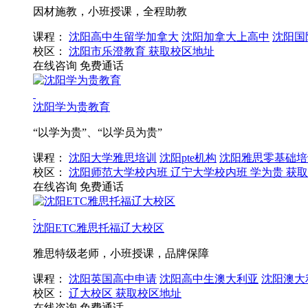
因材施教，小班授课，全程助教
课程：
沈阳高中生留学加拿大
沈阳加拿大上高中
沈阳国
校区：
沈阳市乐澄教育
获取校区地址
在线咨询
免费通话
沈阳学为贵教育
“以学为贵”、“以学员为贵”
课程：
沈阳大学雅思培训
沈阳pte机构
沈阳雅思零基础培
校区：
沈阳师范大学校内班
辽宁大学校内班
学为贵
获取
在线咨询
免费通话
沈阳ETC雅思托福辽大校区
雅思特级老师，小班授课，品牌保障
课程：
沈阳英国高中申请
沈阳高中生澳大利亚
沈阳澳大
校区：
辽大校区
获取校区地址
在线咨询
免费通话