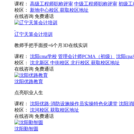
课程：
高级工程师职称评审
中级工程师职称评审
初级工
校区：
新地中心校区
获取校区地址
在线咨询
免费通话
辽宁天算会计培训
教师手把手面授+6个月3D在线实训
课程：
沈阳cma学校
管理会计师PCMA（初级）
沈阳cp
校区：
沈北新区
中街校区
北行校区
获取校区地址
在线咨询
免费通话
沈阳优路教育
点亮职业人生
课程：
沈阳优路·消防设施操作员实操特色化课堂
沈阳消
校区：
沈河校区
获取校区地址
在线咨询
免费通话
沈阳勤智圆