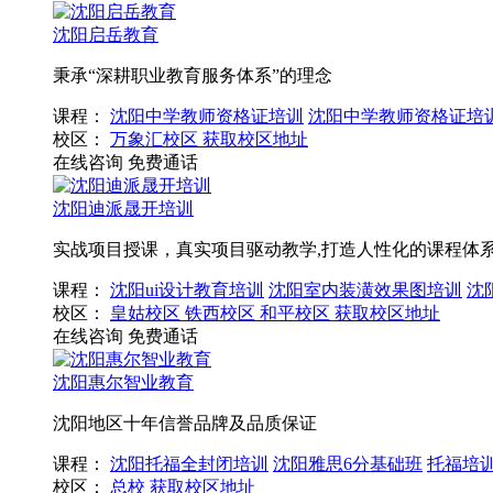
沈阳启岳教育
秉承“深耕职业教育服务体系”的理念
课程：
沈阳中学教师资格证培训
沈阳中学教师资格证培
校区：
万象汇校区
获取校区地址
在线咨询
免费通话
沈阳迪派晟开培训
实战项目授课，真实项目驱动教学,打造人性化的课程体
课程：
沈阳ui设计教育培训
沈阳室内装潢效果图培训
沈
校区：
皇姑校区
铁西校区
和平校区
获取校区地址
在线咨询
免费通话
沈阳惠尔智业教育
沈阳地区十年信誉品牌及品质保证
课程：
沈阳托福全封闭培训
沈阳雅思6分基础班
托福培
校区：
总校
获取校区地址