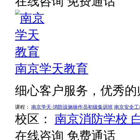
在线咨询
免费通话
南京学天教育
细心客户服务，优秀的
课程：
南京学天·消防设施操作员初级集训班
南京安全工
校区：
南京消防学校
在线咨询
免费通话