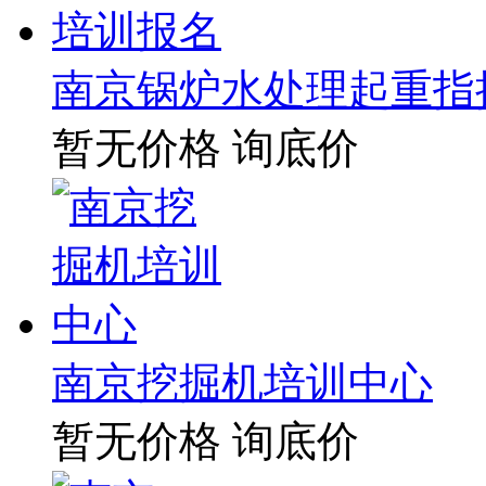
南京锅炉水处理起重指
暂无价格
询底价
南京挖掘机培训中心
暂无价格
询底价