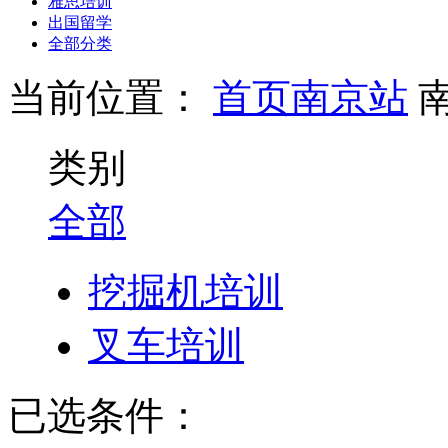
雅思培训
出国留学
全部分类
当前位置：
首页
南京站
类别
全部
挖掘机培训
叉车培训
已选条件：