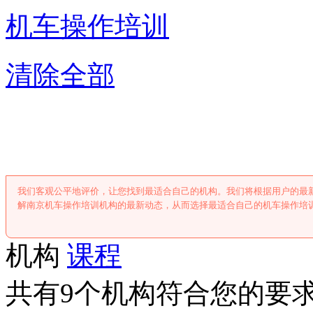
机车操作培训
清除全部
南京机车操作培
我们客观公平地评价，让您找到最适合自己的机构。我们将根据用户的最
解南京机车操作培训机构的最新动态，从而选择最适合自己的机车操作培
机构
课程
共有9个机构符合您的要