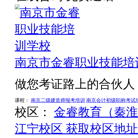
南京市金睿职业技能培
做您考证路上的合伙人
课程：
南京二级建造师报考培训
南京会计初级职称考试
校区：
金睿教育（秦淮
江宁校区
获取校区地址