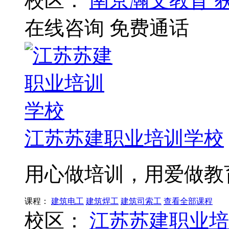
校区：
南京瀚文教育
在线咨询
免费通话
江苏苏建职业培训学校
用心做培训，用爱做教
课程：
建筑电工
建筑焊工
建筑司索工
查看全部课程
校区：
江苏苏建职业培