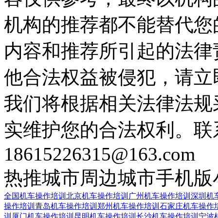
机构的推荐都不能替代您
内容和推荐所引起的法律
他合法权益被侵犯，请立
我们将根据相关法律法规
实维护您的合法权利。联
18615226315@163.com
热推城市
周边城市
手机版
全国机车操作培训
北京机车操作培训
广州机车操作培训
深圳机
操作培训
青岛机车操作培训
郑州机车操作培训
石家庄机车操作
训
厦门机车操作培训
昆明机车操作培训
长沙机车操作培训
宁波