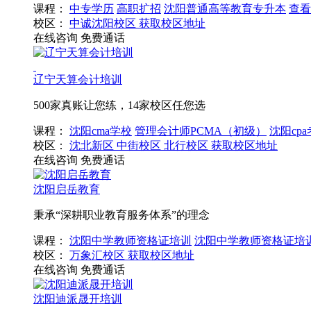
课程：
中专学历
高职扩招
沈阳普通高等教育专升本
查看
校区：
中诚沈阳校区
获取校区地址
在线咨询
免费通话
辽宁天算会计培训
500家真账让您练，14家校区任您选
课程：
沈阳cma学校
管理会计师PCMA（初级）
沈阳cp
校区：
沈北新区
中街校区
北行校区
获取校区地址
在线咨询
免费通话
沈阳启岳教育
秉承“深耕职业教育服务体系”的理念
课程：
沈阳中学教师资格证培训
沈阳中学教师资格证培
校区：
万象汇校区
获取校区地址
在线咨询
免费通话
沈阳迪派晟开培训