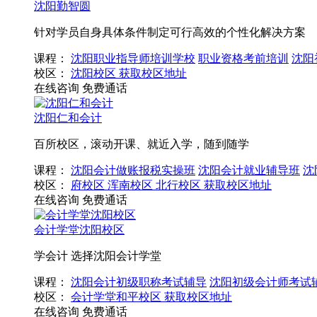
沈阳勤智圆
针对学员自身具体条件制定可行高效的个性化解决方案
课程：
沈阳职业指导师培训学校
职业资格考前培训
沈阳
校区：
沈阳校区
获取校区地址
在线咨询
免费通话
沈阳仁和会计
百所校区，滚动开课、就近入学，随到随学
课程：
沈阳会计做账报税实操班
沈阳会计就业辅导班
沈
校区：
府校区
浑南校区
北行校区
获取校区地址
在线咨询
免费通话
会计学堂沈阳校区
学会计 选择沈阳会计学堂
课程：
沈阳会计初级职称考试辅导
沈阳初级会计师考试
校区：
会计学堂和平校区
获取校区地址
在线咨询
免费通话