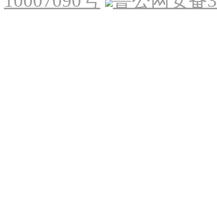
10007090号
鲁公网安备370