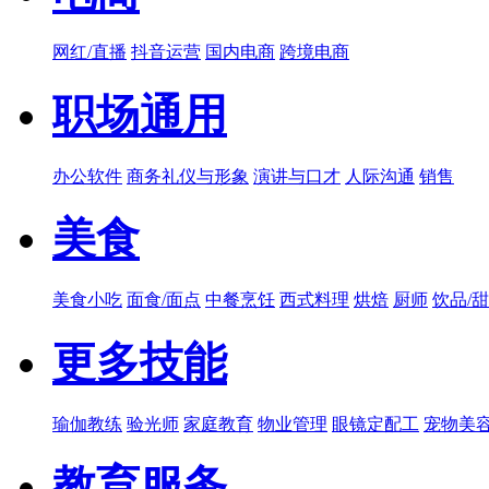
网红/直播
抖音运营
国内电商
跨境电商
职场通用
办公软件
商务礼仪与形象
演讲与口才
人际沟通
销售
美食
美食小吃
面食/面点
中餐烹饪
西式料理
烘焙
厨师
饮品/
更多技能
瑜伽教练
验光师
家庭教育
物业管理
眼镜定配工
宠物美
教育服务