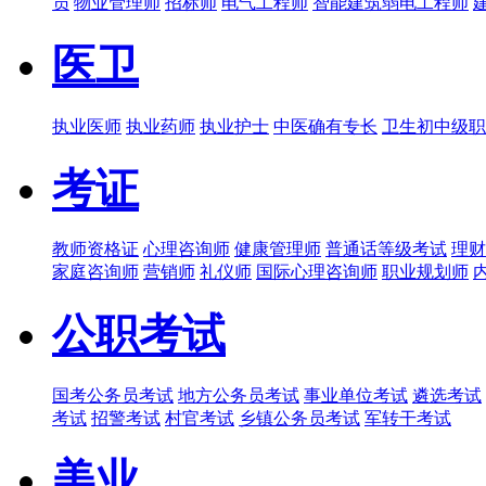
员
物业管理师
招标师
电气工程师
智能建筑弱电工程师
医卫
执业医师
执业药师
执业护士
中医确有专长
卫生初中级职
考证
教师资格证
心理咨询师
健康管理师
普通话等级考试
理财
家庭咨询师
营销师
礼仪师
国际心理咨询师
职业规划师
公职考试
国考公务员考试
地方公务员考试
事业单位考试
遴选考试
考试
招警考试
村官考试
乡镇公务员考试
军转干考试
美业