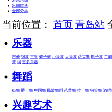
雅思培训
出国留学
全部分类
当前位置：
首页
青岛站
乐器
吉他
钢琴
古筝
架子鼓
小提琴
大提琴
萨克斯
电子琴
二胡
箫
埙
更多乐器
舞蹈
街舞
爵士舞
中国舞
民族舞蹈
芭蕾舞
拉丁舞
钢管舞
酒吧
兴趣艺术