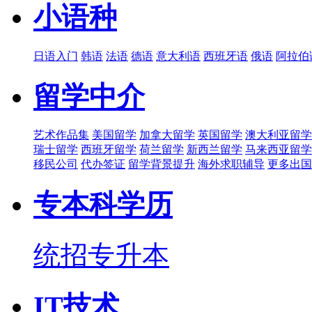
小语种
日语入门
韩语
法语
德语
意大利语
西班牙语
俄语
阿拉伯
留学中介
艺术作品集
美国留学
加拿大留学
英国留学
澳大利亚留学
瑞士留学
西班牙留学
荷兰留学
新西兰留学
马来西亚留学
移民公司
代办签证
留学背景提升
海外求职辅导
更多出国
专本科学历
统招专升本
IT技术