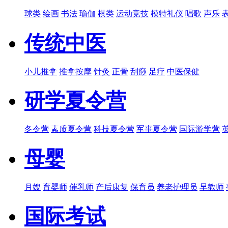
球类
绘画
书法
瑜伽
棋类
运动竞技
模特礼仪
唱歌
声乐
传统中医
小儿推拿
推拿按摩
针灸
正骨
刮痧
足疗
中医保健
研学夏令营
冬令营
素质夏令营
科技夏令营
军事夏令营
国际游学营
母婴
月嫂
育婴师
催乳师
产后康复
保育员
养老护理员
早教师
国际考试