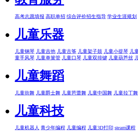
高考志愿填报
高职单招
综合评价招生指导
学业生涯规划
儿童乐器
儿童钢琴
儿童吉他
儿童古筝
儿童架子鼓
儿童小提琴
儿
童手风琴
儿童单簧管
儿童口琴
儿童双排键
儿童葫芦丝
儿童舞蹈
儿童街舞
儿童爵士舞
儿童芭蕾舞
儿童中国舞
儿童拉丁舞
儿童科技
儿童机器人
青少年编程
儿童编程
儿童3D打印
steam课程