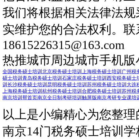
我们将根据相关法律法规
实维护您的合法权利。联
18615226315@163.com
热推城市
周边城市
手机版
全国税务硕士培训
北京税务硕士培训
上海税务硕士培训
广州税
硕士培训
青岛税务硕士培训
石家庄税务硕士培训
西安税务硕士
训
长沙税务硕士培训
昆明税务硕士培训
苏州税务硕士培训
大连
上海税务硕士培训
杭州税务硕士培训
合肥税务硕士培训
苏州税
南京培训帮首页
南京全日制考研培训触屏版
南京考研专业课培
以上是小编精心为您整理
南京14门税务硕士培训