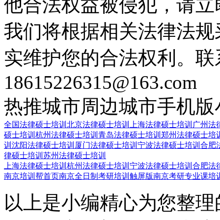
他合法权益被侵犯，请立
我们将根据相关法律法规
实维护您的合法权利。联
18615226315@163.com
热推城市
周边城市
手机版
全国法律硕士培训
北京法律硕士培训
上海法律硕士培训
广州法
硕士培训
杭州法律硕士培训
青岛法律硕士培训
郑州法律硕士培
训
沈阳法律硕士培训
厦门法律硕士培训
宁波法律硕士培训
合肥
律硕士培训
苏州法律硕士培训
上海法律硕士培训
杭州法律硕士培训
宁波法律硕士培训
合肥法
南京培训帮首页
南京全日制考研培训触屏版
南京考研专业课培
以上是小编精心为您整理