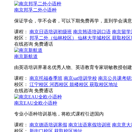
南京邦孚二外小语种
保证学会，学不会者，可以下期免费再学，直到学会满意
课程：
南京日语培训初级班
南京韩语培训口语
南京留学
校区：
邦孚二外（仙林校区）
仙林大学城校区
获取校区
在线咨询
免费通话
南京新航道
由英语培训界著名优秀人物、英语教育专家胡敏教授创建
课程：
南京托福春季班
南京sat培训学校
南京公共课考研
校区：
江宁校区
河西校区
鼓楼校区
获取校区地址
在线咨询
免费通话
南京EAU全欧小语种
专业小语种培训基地，将欧式课程引进国内
课程：
南京德语培训寒假
南京法语寒假培训班
南京意大
校区：
新街口校区
获取校区地址