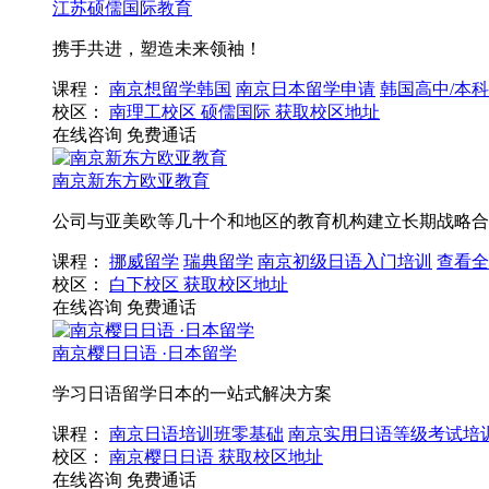
江苏硕儒国际教育
携手共进，塑造未来领袖！
课程：
南京想留学韩国
南京日本留学申请
韩国高中/本科
校区：
南理工校区
硕儒国际
获取校区地址
在线咨询
免费通话
南京新东方欧亚教育
公司与亚美欧等几十个和地区的教育机构建立长期战略合
课程：
挪威留学
瑞典留学
南京初级日语入门培训
查看全
校区：
白下校区
获取校区地址
在线咨询
免费通话
南京樱日日语 ·日本留学
学习日语留学日本的一站式解决方案
课程：
南京日语培训班零基础
南京实用日语等级考试培
校区：
南京樱日日语
获取校区地址
在线咨询
免费通话