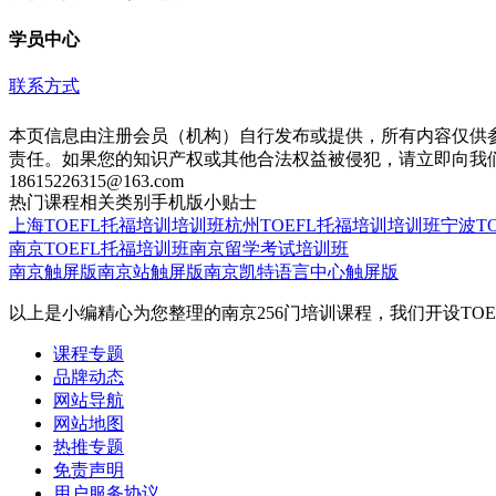
学员中心
联系方式
本页信息由注册会员（机构）自行发布或提供，所有内容仅供
责任。如果您的知识产权或其他合法权益被侵犯，请立即向我
18615226315@163.com
热门课程
相关类别
手机版
小贴士
上海TOEFL托福培训培训班
杭州TOEFL托福培训培训班
宁波T
南京TOEFL托福培训班
南京留学考试培训班
南京触屏版
南京站触屏版
南京凯特语言中心触屏版
以上是小编精心为您整理的南京256门培训课程，我们开设T
课程专题
品牌动态
网站导航
网站地图
热推专题
免责声明
用户服务协议