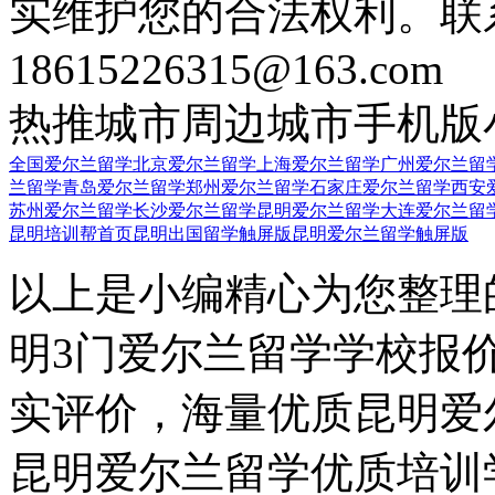
实维护您的合法权利。联
18615226315@163.com
热推城市
周边城市
手机版
全国爱尔兰留学
北京爱尔兰留学
上海爱尔兰留学
广州爱尔兰留
兰留学
青岛爱尔兰留学
郑州爱尔兰留学
石家庄爱尔兰留学
西安
苏州爱尔兰留学
长沙爱尔兰留学
昆明爱尔兰留学
大连爱尔兰留
昆明培训帮首页
昆明出国留学触屏版
昆明爱尔兰留学触屏版
以上是小编精心为您整理
明3门爱尔兰留学学校报
实评价，海量优质昆明爱
昆明爱尔兰留学优质培训