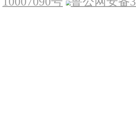
10007090号
鲁公网安备370