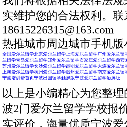
我们将根据相关法律法规
实维护您的合法权利。联
18615226315@163.com
热推城市
周边城市
手机版
全国爱尔兰留学
北京爱尔兰留学
上海爱尔兰留学
广州爱尔兰留
兰留学
青岛爱尔兰留学
郑州爱尔兰留学
石家庄爱尔兰留学
西安
苏州爱尔兰留学
长沙爱尔兰留学
昆明爱尔兰留学
大连爱尔兰留
上海爱尔兰留学
杭州爱尔兰留学
温州爱尔兰留学
南京爱尔兰留
宁波培训帮首页
宁波出国留学触屏版
宁波爱尔兰留学触屏版
以上是小编精心为您整理
波2门爱尔兰留学学校报
实评价，海量优质宁波爱