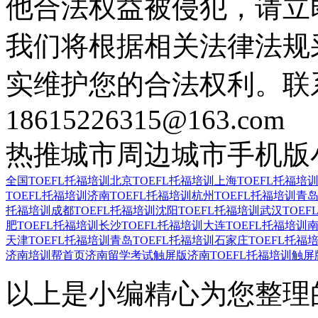
他合法权益被侵犯，请立
我们将根据相关法律法规
实维护您的合法权利。联
18615226315@163.com
热推城市
周边城市
手机版
全国TOEFL托福培训
北京TOEFL托福培训
上海TOEFL托福培
TOEFL托福培训
济南TOEFL托福培训
杭州TOEFL托福培训
青岛
托福培训
成都TOEFL托福培训
沈阳TOEFL托福培训
武汉TOEF
肥TOEFL托福培训
长沙TOEFL托福培训
大连TOEFL托福培训
南
天津TOEFL托福培训
青岛TOEFL托福培训
石家庄TOEFL托福
济南培训帮首页
济南留学考试触屏版
济南TOEFL托福培训触屏
以上是小编精心为您整理的