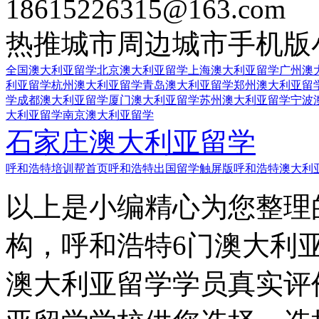
18615226315@163.com
热推城市
周边城市
手机版
全国澳大利亚留学
北京澳大利亚留学
上海澳大利亚留学
广州澳
利亚留学
杭州澳大利亚留学
青岛澳大利亚留学
郑州澳大利亚留
学
成都澳大利亚留学
厦门澳大利亚留学
苏州澳大利亚留学
宁波
大利亚留学
南京澳大利亚留学
石家庄澳大利亚留学
呼和浩特培训帮首页
呼和浩特出国留学触屏版
呼和浩特澳大利
以上是小编精心为您整理
构，呼和浩特6门澳大利
澳大利亚留学学员真实评