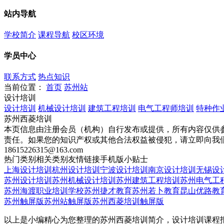
站内导航
学校简介
课程导航
校区环境
学员中心
联系方式
热点知识
当前位置：
首页
苏州站
设计培训
设计培训
机械设计培训
建筑工程培训
电气工程师培训
特种作
苏州西菱培训
本页信息由注册会员（机构）自行发布或提供，所有内容仅供
责任。如果您的知识产权或其他合法权益被侵犯，请立即向我
18615226315@163.com
热门类别
相关类别
友情链接
手机版
小贴士
上海设计培训
杭州设计培训
宁波设计培训
南京设计培训
无锡设
苏州设计培训
苏州机械设计培训
苏州建筑工程培训
苏州电气工
苏州海渡职业培训学校
苏州捷才教育
苏州若卜教育
昆山优路教
苏州触屏版
苏州站触屏版
苏州西菱培训触屏版
以上是小编精心为您整理的苏州西菱培训简介，设计培训课程