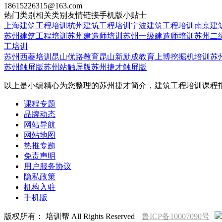
18615226315@163.com
热门类别
相关类别
友情链接
手机版
小贴士
上海建筑工程培训
杭州建筑工程培训
宁波建筑工程培训
南京建
苏州建筑工程培训
苏州建造师培训
苏州一级建造师培训
苏州二
工培训
苏州西菱培训
昆山优路教育
昆山新励成教育
上博挖掘机培训
苏
苏州触屏版
苏州站触屏版
苏州捷才触屏版
以上是小编精心为您整理的苏州捷才简介，建筑工程培训课程
课程专题
品牌动态
网站导航
网站地图
热推专题
免责声明
用户服务协议
隐私政策
机构入驻
手机版
版权所有： 培训帮 All Rights Reserved
鲁ICP备10007090号