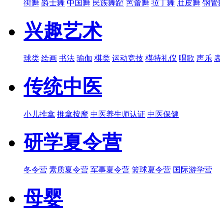
街舞
爵士舞
中国舞
民族舞蹈
芭蕾舞
拉丁舞
肚皮舞
钢管
兴趣艺术
球类
绘画
书法
瑜伽
棋类
运动竞技
模特礼仪
唱歌
声乐
传统中医
小儿推拿
推拿按摩
中医养生师认证
中医保健
研学夏令营
冬令营
素质夏令营
军事夏令营
篮球夏令营
国际游学营
母婴