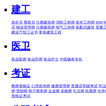
建工
造价员
预算员
注册建造师
消防工程师
造价工程师
BIM
员
物业管理师
注册建筑师
电气工程师
装配式建筑
质量
建设厅技工证书
更多建筑工程
医卫
执业医师
执业药师
执业护士
中医确有专长
考证
教师资格证
心理咨询师
健康管理师
普通话等级考试
司法
师
营销师
电子商务师
企业师
采购师
礼仪师
拓展师
化学
资格证考试