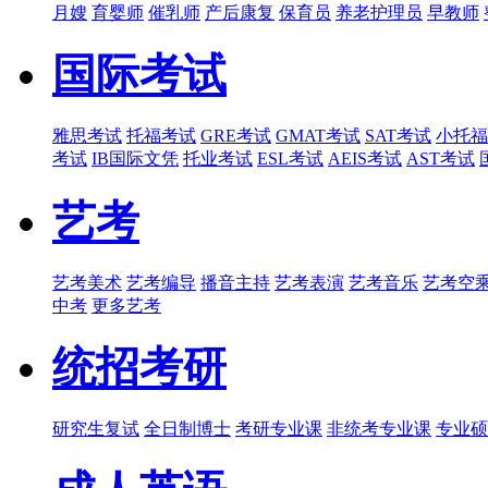
月嫂
育婴师
催乳师
产后康复
保育员
养老护理员
早教师
国际考试
雅思考试
托福考试
GRE考试
GMAT考试
SAT考试
小托福
考试
IB国际文凭
托业考试
ESL考试
AEIS考试
AST考试
艺考
艺考美术
艺考编导
播音主持
艺考表演
艺考音乐
艺考空
中考
更多艺考
统招考研
研究生复试
全日制博士
考研专业课
非统考专业课
专业硕