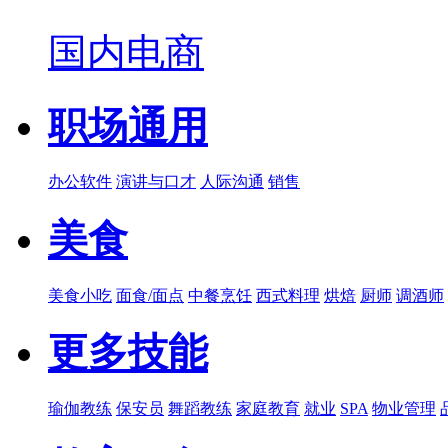
国内电商
职场通用
办公软件
演讲与口才
人际沟通
销售
美食
美食小吃
面食/面点
中餐烹饪
西式料理
烘焙
厨师
调酒师
更多技能
瑜伽教练
保安员
舞蹈教练
家庭教育
就业
SPA
物业管理