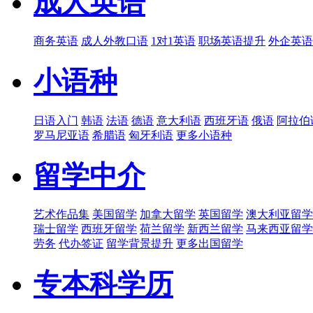
成人英语
商务英语
成人外教口语
1对1英语
职场英语提升
外企英语
小语种
日语入门
韩语
法语
德语
意大利语
西班牙语
俄语
阿拉伯
罗马尼亚语
希腊语
匈牙利语
更多小语种
留学中介
艺术作品集
美国留学
加拿大留学
英国留学
澳大利亚留学
瑞士留学
西班牙留学
荷兰留学
新西兰留学
马来西亚留学
劳务
代办签证
留学背景提升
更多出国留学
专本科学历