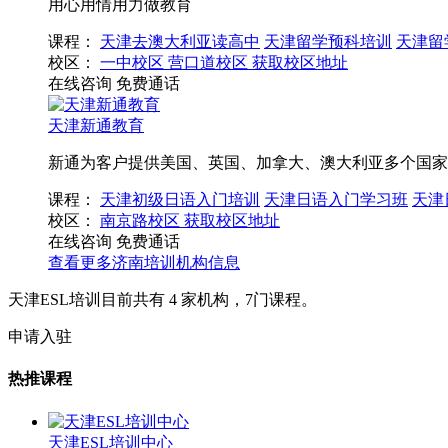
用心用情用力做教育
课程：
天津去澳大利亚读高中
天津留学预科培训
天津留
校区：
一中校区
营口道校区
获取校区地址
在线咨询
免费通话
天津新通教育
新通为客户提供美国、英国、加拿大、澳大利亚多个国家
课程：
天津初级日语入门培训
天津日语入门学习班
天津
校区：
南京路校区
获取校区地址
在线咨询
免费通话
查看更多
济南
培训机构信息
天津ESL培训目前共有
4
家机构，
7
门课程。
申请入驻
热推课程
天津ESL培训中心