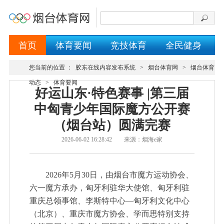
烟台体育局指定官方网站
首页
体育要闻
竞技体育
全民健身
体育产业
健身地图
您当前的位置 ：
胶东在线内容发布系统
>
烟台体育网
>
烟台体育
动态
>
体育要闻
好运山东·特色赛事 |第三届
中匈青少年国际魔方公开赛
（烟台站）圆满完赛
2026-06-02 16:28:42 来源：烟海e家
2026
年
5
月
30
日，由烟台市魔方运动协会、
六一魔方承办，匈牙利驻华大使馆、匈牙利驻
重庆总领事馆、李斯特中心
—
匈牙利文化中心
（北京）、重庆市魔方协会、学而思特别支持