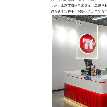
心声。山东省首家中国国家队主题体
们在这个过程中，深刻体会到了体育