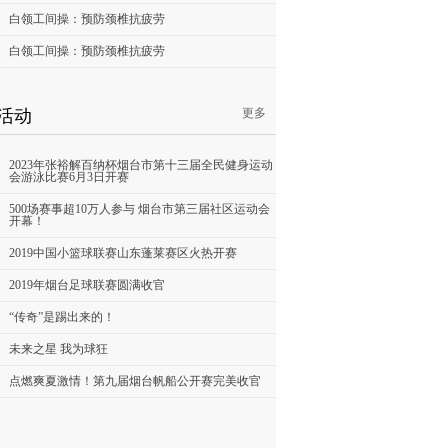
白领工间操：预防颈椎抗疲劳
白领工间操：预防颈椎抗疲劳
活动
更多
2023年张裕解百纳杯烟台市第十三届全民健身运动
会游泳比赛6月3日开赛
500场赛事超10万人参与 烟台市第三届社区运动会
开幕！
2019中国小篮球联赛山东蓬莱赛区火热开赛
2019年烟台足球联赛圆满收官
“传奇”是踢出来的！
未来之星 我为球狂
点燃爽夏激情！第九届烟台帆船公开赛完美收官