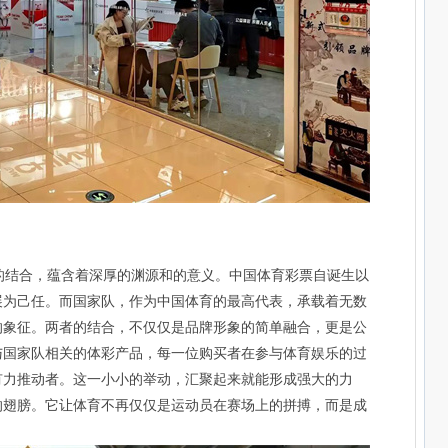
彩票的结合，蕴含着深厚的渊源和的意义。中国体育彩票自诞生以
展为己任。而国家队，作为中国体育的最高代表，承载着无数
的象征。两者的结合，不仅仅是品牌形象的简单融合，更是公
与国家队相关的体彩产品，每一位购买者在参与体育娱乐的过
有力推动者。这一小小的举动，汇聚起来就能形成强大的力
的翅膀。它让体育不再仅仅是运动员在赛场上的拼搏，而是成
。