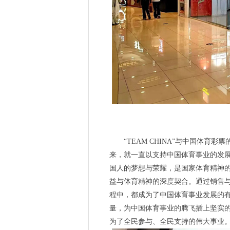
“TEAM CHINA”与中国体育
来，就一直以支持中国体育事业的发
国人的梦想与荣耀，是国家体育精神
益与体育精神的深度契合。通过销售
程中，都成为了中国体育事业发展的
量，为中国体育事业的腾飞插上坚实
为了全民参与、全民支持的伟大事业