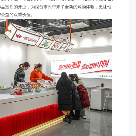
彩品宣店的开业，为烟台市民带来了全新的购物体验，更让他
与公益的双重价值。