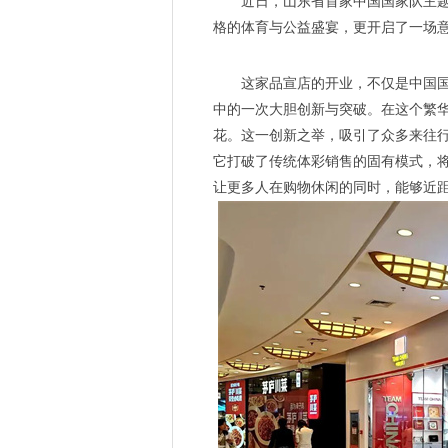
近日，山东省首家中国国家队主题体
格的体育与公益盛宴，更开启了一场
这家品宣店的开业，不仅是中国国家
中的一次大胆创新与突破。在这个繁
花。这一创新之举，吸引了众多来往
它打破了传统体彩销售的固有模式，
让更多人在购物休闲的同时，能够近