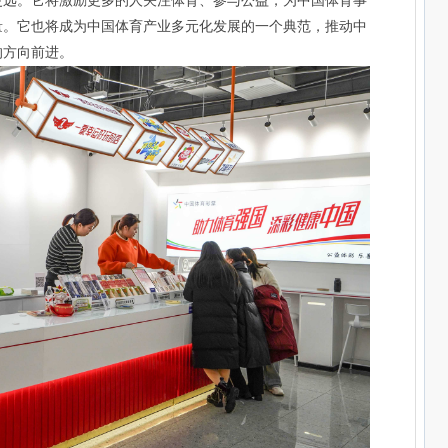
更远。它将激励更多的人关注体育、参与公益，为中国体育事
量。它也将成为中国体育产业多元化发展的一个典范，推动中
的方向前进。