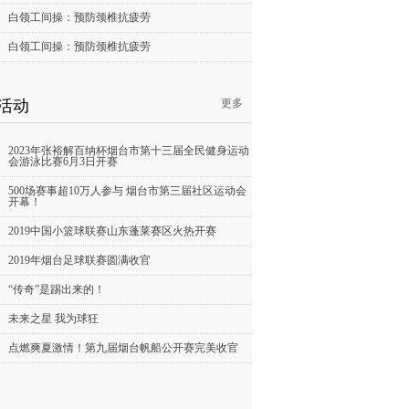
白领工间操：预防颈椎抗疲劳
白领工间操：预防颈椎抗疲劳
活动
更多
2023年张裕解百纳杯烟台市第十三届全民健身运动
会游泳比赛6月3日开赛
500场赛事超10万人参与 烟台市第三届社区运动会
开幕！
2019中国小篮球联赛山东蓬莱赛区火热开赛
2019年烟台足球联赛圆满收官
“传奇”是踢出来的！
未来之星 我为球狂
点燃爽夏激情！第九届烟台帆船公开赛完美收官