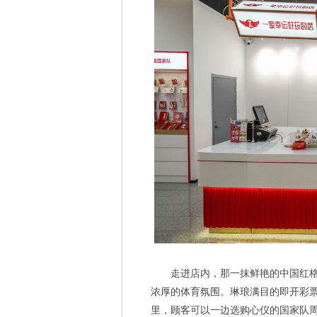
走进店内，那一抹鲜艳的中国红格外
浓厚的体育氛围。琳琅满目的即开彩
里，顾客可以一边选购心仪的国家队