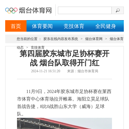
烟台体育局指定官方网站
首页
体育要闻
竞技体育
全民健身
体育产业
健身地图
您当前的位置 ：
胶东在线内容发布系统
>
烟台体育网
>
烟台体育
动态
>
竞技体育
第四届胶东城市足协杯赛开
战 烟台队取得开门红
2024-11-21 16:51:20 来源：烟台市体育局
11月9日，2024年胶东城市足协杯赛在莱西
市体育中心体育场拉开帷幕。海阳立昊足球队
首战告捷，8比0战胜山东大学（威海）足球
队。