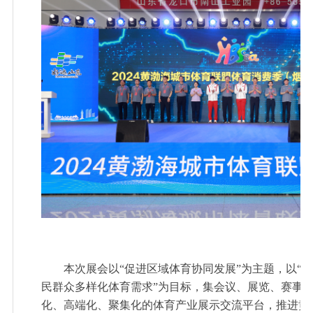
本次
展会以
“促进区域体育协同发展”为主题，以“
民群众多样化体育需求”为目标，集会议、展览、赛事
化、高端化、聚集化的体育产业展示交流平台，推进黄