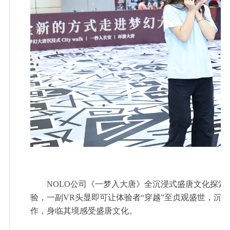
NOLO公司《一梦入大唐》全沉浸式盛唐文化探索
验
，
一副
VR头显
即可让
体验者
“
穿越
”
至贞观盛世，沉浸
作，身临其境感受盛唐文化。