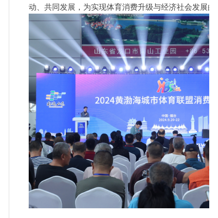
动、共同发展
，为实现体育消费升级与经济社会发展的