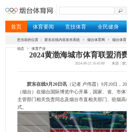
烟台体育局指定官方网站
首页
体育要闻
竞技体育
全民健身
体育产业
健身地图
您当前的位置 ：
胶东在线内容发布系统
>
烟台体育网
>
烟台体育
动态
>
体育产业
2024黄渤海城市体育联盟消
2024-09-21 16:45:00 来源：胶东
胶东在线9月20日讯
（记者 卢伟霞）
9月20日，2
（烟台）在烟台国际博览中心开幕，国家、省、市体育
主管部门相关负责同志及烟台市直相关部门、驻烟高校
式。