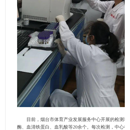
目前，烟台市体育产业发展服务中心开展的检测项目
酶、血清铁蛋白、血乳酸等20余个。每次检测，中心