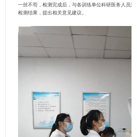
一丝不苟，检测完成后，与各训练单位科研医务人员深
检测结果，提出相关意见建议。