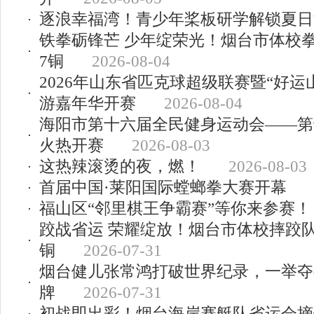
逐浪幸福湾！青少年桨板研学解锁夏日
铁拳砺锋芒 少年绽荣光！烟台市体校拳
7铜
2026-08-04
2026年山东省匹克球超级联赛暨“好运
游嘉年华开赛
2026-08-04
海阳市第十六届全民健身运动会——第
火热开赛
2026-08-03
这热辣滚烫的夜，燃！
2026-08-03
首届中国·莱阳国际螳螂拳大赛开幕
福山区“邻里棋王争霸赛”等你来参赛！
跤战省运 荣耀绽放！烟台市体校摔跤队鏖
铜
2026-07-31
烟台健儿张常鸿打破世界纪录，一举夺
牌
2026-07-31
初战即出彩！烟台海岸赛艇队省运会摘