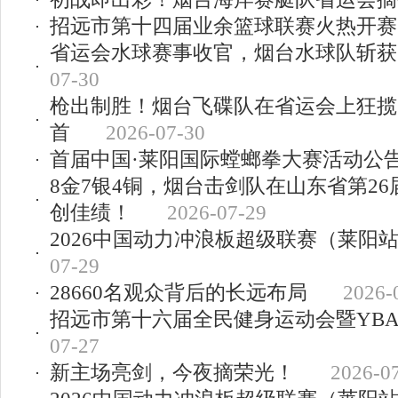
招远市第十四届业余篮球联赛火热开赛
省运会水球赛事收官，烟台水球队斩获5
07-30
枪出制胜！烟台飞碟队在省运会上狂揽
首
2026-07-30
首届中国·莱阳国际螳螂拳大赛活动公
8金7银4铜，烟台击剑队在山东省第2
创佳绩！
2026-07-29
2026中国动力冲浪板超级联赛（莱阳
07-29
28660名观众背后的长远布局
2026-
招远市第十六届全民健身运动会暨YB
07-27
新主场亮剑，今夜摘荣光！
2026-0