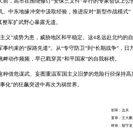
久前，高市在围绕修订“安保三文件”举行的专家会议上公
机、中东地缘冲突中汲取经验，推进应对“新型作战模式”
其整军扩武野心暴露无遗。
义”成势为患，威胁地区和平稳定。这4名远赴北约的
事约束的“探路先遣”。从“专守防卫”到“长期战争”，日
挑衅动作频频，早已戳穿其“和平国家”的自我标榜。
种借危谋武、妄图重温军国主义旧梦的危险行径保持高
军事化”的狂飙突进中再次为祸世界。
初审：边关
复审：王大鹏
终审：殷守龙