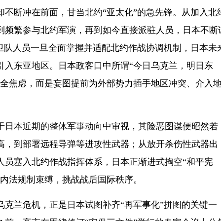
却不断冲在前面，甘当北约“亚太化”的急先锋。从加入北
到频繁参与北约军演，再到如今直接派驻人员，日本不断
自卫队人员一旦全面掌握并适配北约作战协调机制，日本未
引入东亚地区。日本政客口中所谓“今日乌克兰，明日东
安全焦虑，而是妄图提前为外部势力插手地区冲突、介入
日本近期的整体军事动向中审视，其险恶图谋便昭然若
高，到部署远程导弹等进攻性武器；从放开杀伤性武器出
人员塞入北约作战指挥体系，日本正渐进式掏空“和平宪
国内法规制束缚，挑战战后国际秩序。
兰危机，正是日本试图补齐“再军事化”拼图的关键一