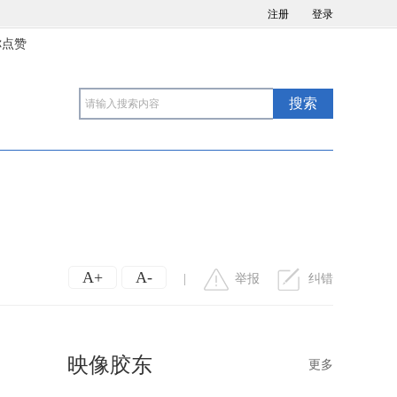
注册
登录
你点赞
A+
A-
|
举报
纠错
映像胶东
更多