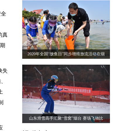
安全
的真
长期
2020年全国“放鱼日”同步增殖放流活动在烟
缺失
陆、
土
制
山东滑雪高手汇聚“雪窝”烟台 赛场飞驰比
应