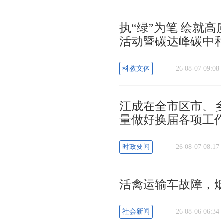
执“绿”为笔 绘就高
活动暨碳达峰碳中
科教文体
|
26-08-07 09
江成在全市区市、
量做好换届各项工
时政要闻
|
26-08-07 08:
活禽运输车故障，
社会新闻
|
26-08-06 06: