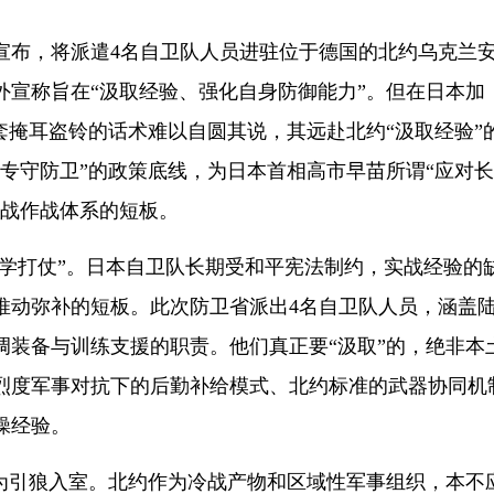
布，将派遣4名自卫队人员进驻位于德国的北约乌克兰
外宣称旨在“汲取经验、强化自身防御能力”。但在日本加
套掩耳盗铃的话术难以自圆其说，其远赴北约“汲取经验”
“专守防卫”的政策底线，为日本首相高市早苗所谓“应对
实战作战体系的短板。
学打仗”。日本自卫队长期受和平宪法制约，实战经验的
推动弥补的短板。此次防卫省派出4名自卫队人员，涵盖
调装备与训练支援的职责。他们真正要“汲取”的，绝非本
烈度军事对抗下的后勤补给模式、北约标准的武器协同机
操经验。
引狼入室。北约作为冷战产物和区域性军事组织，本不