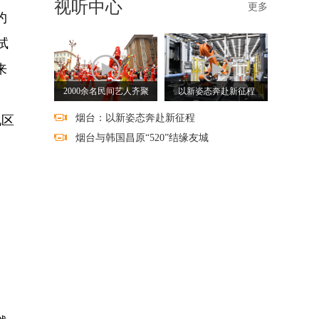
视听中心
更多
约
试
来
2000余名民间艺人齐聚
以新姿态奔赴新征程
烟台：以新姿态奔赴新征程
地区
烟台与韩国昌原“520”结缘友城