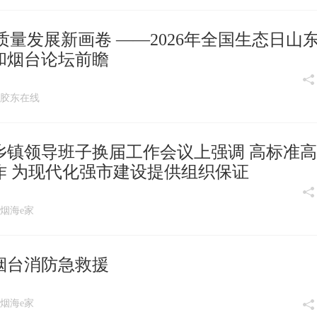
质量发展新画卷 ——2026年全国生态日山
和烟台论坛前瞻
:08 胶东在线
乡镇领导班子换届工作会议上强调 高标准
作 为现代化强市建设提供组织保证
17 烟海e家
烟台消防急救援
34 烟海e家