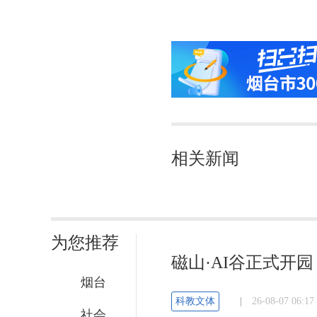
相关新闻
为您推荐
磁山·AI谷正式开
烟台
科教文体
|
26-08-07 06
社会