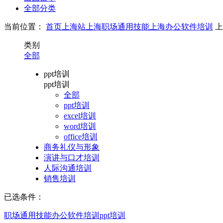
全部分类
当前位置：
首页
上海站
上海职场通用技能
上海办公软件培训
上
类别
全部
ppt培训
ppt培训
全部
ppt培训
excel培训
word培训
office培训
商务礼仪与形象
演讲与口才培训
人际沟通培训
销售培训
已选条件：
职场通用技能
办公软件培训
ppt培训