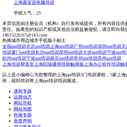
上海森蓝设电脑培训
学校人气：25
本页信息由注册会员（机构）自行发布或提供，所有内容仅供
责任。如果您的知识产权或其他合法权益被侵犯，请立即向我
18615226315@163.com
热推城市
周边城市
手机版
小贴士
全国ppt培训
北京ppt培训
上海ppt培训
广州ppt培训
深圳ppt培训
天
培训
厦门ppt培训
长沙ppt培训
昆明ppt培训
大连ppt培训
宁波ppt培
杭州ppt培训
宁波ppt培训
南京ppt培训
常州ppt培训
苏州ppt培训
上海培训帮首页
上海职场通用技能触屏版
上海办公软件培训触
以上是小编精心为您整理的上海ppt培训3门培训课程，5家上海
班，就到培训帮上海ppt培训培训频道。
课程专题
品牌动态
网站导航
网站地图
热推专题
免责声明
用户服务协议