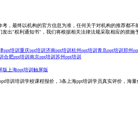
参考，最终以机构的官方信息为准，任何关于对机构的推荐都不
们发出"权利通知书"，我们将根据相关法律法规采取相应的措施
津ppt培训
重庆ppt培训
济南ppt培训
杭州ppt培训
青岛ppt培训
郑州pp
训
合肥ppt培训
南京ppt培训
苏州ppt培训
屏版
上海ppt培训触屏版
ppt培训培训学校课程报价，3条上海ppt培训学员真实评价，海量