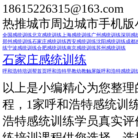
18615226315@163.com
热推城市
周边城市
手机版
全国感统训练
北京感统训练
上海感统训练
广州感统训练
深圳感
郑州感统训练
石家庄感统训练
西安感统训练
沈阳感统训练
成都
练
宁波感统训练
合肥感统训练
南京感统训练
苏州感统训练
石家庄感统训练
呼和浩特培训帮首页
呼和浩特早教幼教触屏版
呼和浩特感统训
以上是小编精心为您整理
程，1家呼和浩特感统训
浩特感统训练学员真实评
练培训课程供您选择，选