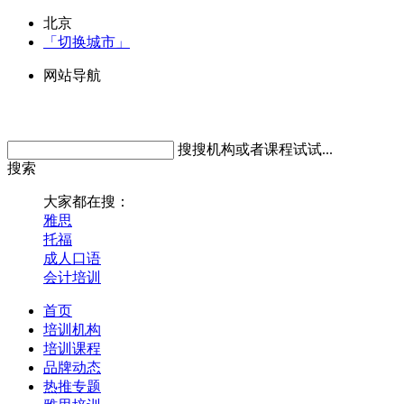
北京
「切换城市」
网站导航
搜搜机构或者课程试试...
搜索
大家都在搜：
雅思
托福
成人口语
会计培训
首页
培训机构
培训课程
品牌动态
热推专题