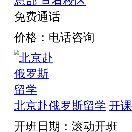
总部
查看校区
免费通话
价格：电话咨询
北京赴俄罗斯留学
开课
开班日期：滚动开班