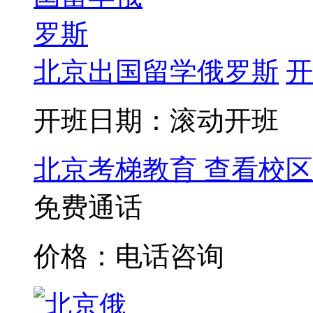
北京出国留学俄罗斯
开
开班日期：滚动开班
北京考梯教育
查看校区
免费通话
价格：电话咨询