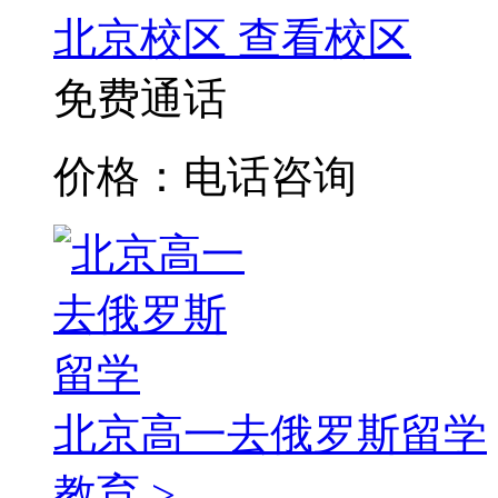
北京校区
查看校区
免费通话
价格：电话咨询
北京高一去俄罗斯留学
教育 >