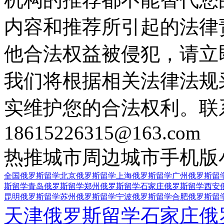
内容和推荐所引起的法律
他合法权益被侵犯，请立
我们将根据相关法律法规
实维护您的合法权利。联
18615226315@163.com
热推城市
周边城市
手机版
全国俄罗斯留学
北京俄罗斯留学
上海俄罗斯留学
广州俄罗斯留
斯留学
青岛俄罗斯留学
郑州俄罗斯留学
石家庄俄罗斯留学
西安
昆明俄罗斯留学
苏州俄罗斯留学
宁波俄罗斯留学
合肥俄罗斯留
天津俄罗斯留学
石家庄俄