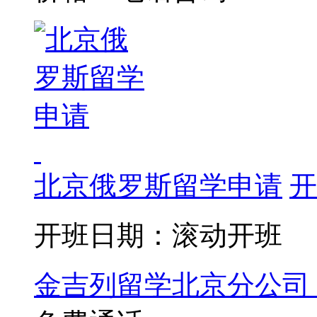
北京俄罗斯留学申请
开
开班日期：滚动开班
金吉列留学北京分公司