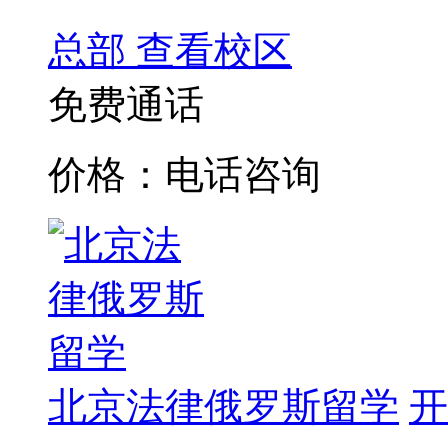
总部
查看校区
免费通话
价格：电话咨询
北京法律俄罗斯留学
开