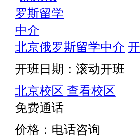
北京俄罗斯留学中介
开
开班日期：滚动开班
北京校区
查看校区
免费通话
价格：电话咨询