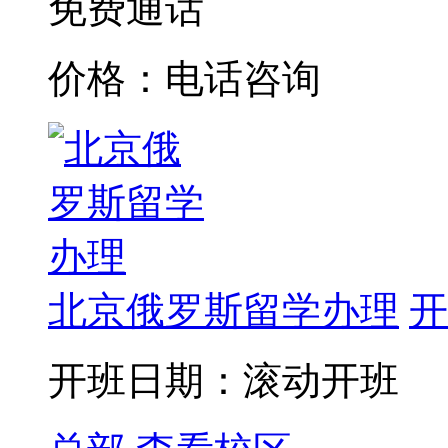
免费通话
价格：电话咨询
北京俄罗斯留学办理
开
开班日期：滚动开班