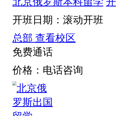
北京俄罗斯本科留学
开
开班日期：滚动开班
总部
查看校区
免费通话
价格：电话咨询