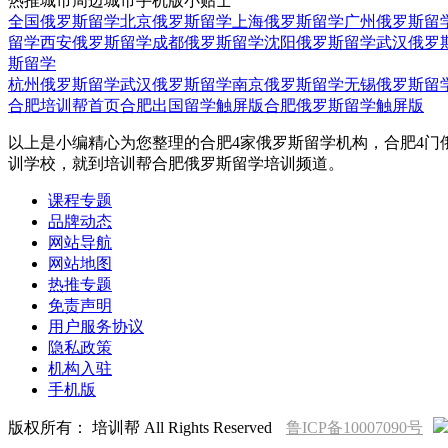
热推城市
周边城市
手机版
小贴士
全国俄罗斯留学
北京俄罗斯留学
上海俄罗斯留学
广州俄罗斯留
留学
西安俄罗斯留学
成都俄罗斯留学
沈阳俄罗斯留学
武汉俄罗
斯留学
杭州俄罗斯留学
武汉俄罗斯留学
南京俄罗斯留学
无锡俄罗斯留
合肥培训帮首页
合肥出国留学触屏版
合肥俄罗斯留学触屏版
以上是小编精心为您整理的合肥4家俄罗斯留学机构，合肥4门
训学校，就到培训帮合肥俄罗斯留学培训频道。
课程专题
品牌动态
网站导航
网站地图
热推专题
免责声明
用户服务协议
隐私政策
机构入驻
手机版
版权所有： 培训帮 All Rights Reserved
鲁ICP备10007090号