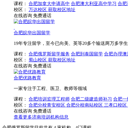
课程：
合肥加拿大申请高中
合肥澳大利亚高中学习
合肥
校区：
万达校区
获取校区地址
在线咨询
免费通话
合肥皖华出国留学
19年专注留学，至今已向美、英等20多个输送两万多学生
课程：
合肥俄罗斯留学服务
合肥到泰国留学
合肥办理澳
校区：
蜀山校区
获取校区地址
在线咨询
免费通话
合肥优路教育
一家专注于工程、医卫、教师等领域
课程：
合肥培训监理工程师
合肥二级建造师补习
合肥一
校区：
合肥分校青安校区
合肥分校南站校区
三孝口校区
在线咨询
免费通话
查看更多
济南
培训机构信息
合肥俄罗斯留学目前共有
4
家机构，
4
门课程。