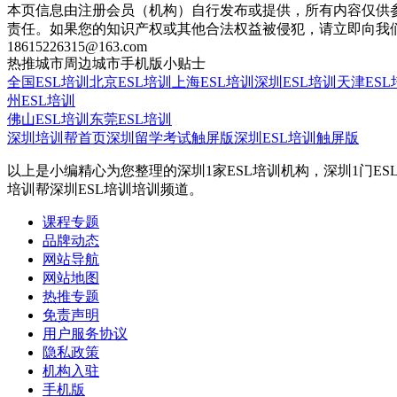
本页信息由注册会员（机构）自行发布或提供，所有内容仅供
责任。如果您的知识产权或其他合法权益被侵犯，请立即向我
18615226315@163.com
热推城市
周边城市
手机版
小贴士
全国ESL培训
北京ESL培训
上海ESL培训
深圳ESL培训
天津ESL
州ESL培训
佛山ESL培训
东莞ESL培训
深圳培训帮首页
深圳留学考试触屏版
深圳ESL培训触屏版
以上是小编精心为您整理的深圳1家ESL培训机构，深圳1门E
培训帮深圳ESL培训培训频道。
课程专题
品牌动态
网站导航
网站地图
热推专题
免责声明
用户服务协议
隐私政策
机构入驻
手机版